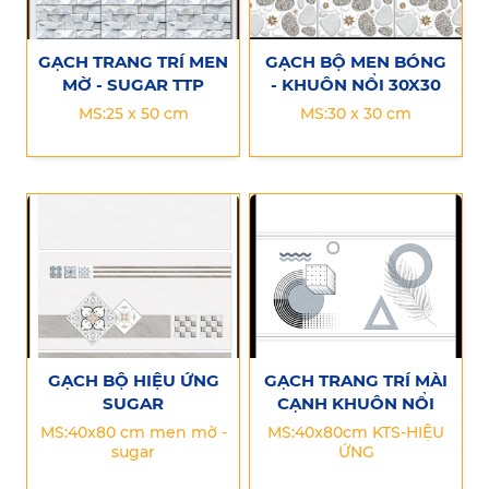
GẠCH TRANG TRÍ MEN
GẠCH BỘ MEN BÓNG
MỜ - SUGAR TTP
- KHUÔN NỔI 30X30
MS:25 x 50 cm
MS:30 x 30 cm
GẠCH BỘ HIỆU ỨNG
GẠCH TRANG TRÍ MÀI
SUGAR
CẠNH KHUÔN NỔI
MS:40x80 cm men mờ -
MS:40x80cm KTS-HIỆU
sugar
ỨNG