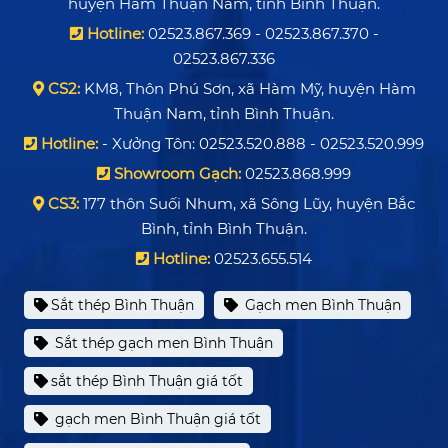
huyện Hàm Thuận Nam, tỉnh Bình Thuận.
Hotline:
02523.867.369 - 02523.867.370 -
02523.867.336
CS2:
KM8, Thôn Phú Sơn, xã Hàm Mỹ, huyện Hàm
Thuận Nam, tỉnh Bình Thuận.
Hotline:
- Xưởng Tôn: 02523.520.888 - 02523.520.999
Showroom Gạch:
02523.868.999
CS3:
177 thôn Suối Nhum, xã Sông Lũy, huyện Bắc
Bình, tỉnh Bình Thuận.
Hotline:
02523.655.514
Sắt thép Bình Thuận
Gạch men Bình Thuận
Sắt thép gạch men Bình Thuận
sắt thép Bình Thuận giá tốt
gạch men Bình Thuận giá tốt