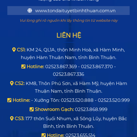
www.tondaituyetbinhthuan.com.vn
Vui lòng ghi rõ nguồn khi lấy thông tin từ website này
LIÊN HỆ
CS1:
KM 24, QL1A, thôn Minh Hoà, xã Hàm Minh,
huyện Hàm Thuận Nam, tỉnh Bình Thuận.
Hotline:
02523.867.369 - 02523.867.370 -
02523.867.336
CS2:
KM8, Thôn Phú Sơn, xã Hàm Mỹ, huyện Hàm
Thuận Nam, tỉnh Bình Thuận.
Hotline:
- Xưởng Tôn: 02523.520.888 - 02523.520.999
Showroom Gạch:
02523.868.999
CS3:
177 thôn Suối Nhum, xã Sông Lũy, huyện Bắc
Bình, tỉnh Bình Thuận.
Hotline:
02523.655.514