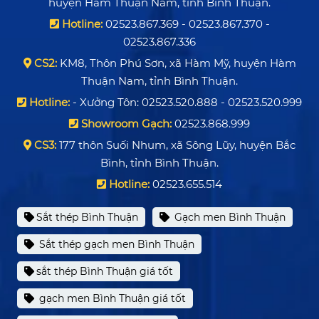
huyện Hàm Thuận Nam, tỉnh Bình Thuận.
Hotline:
02523.867.369 - 02523.867.370 -
02523.867.336
CS2:
KM8, Thôn Phú Sơn, xã Hàm Mỹ, huyện Hàm
Thuận Nam, tỉnh Bình Thuận.
Hotline:
- Xưởng Tôn: 02523.520.888 - 02523.520.999
Showroom Gạch:
02523.868.999
CS3:
177 thôn Suối Nhum, xã Sông Lũy, huyện Bắc
Bình, tỉnh Bình Thuận.
Hotline:
02523.655.514
Sắt thép Bình Thuận
Gạch men Bình Thuận
Sắt thép gạch men Bình Thuận
sắt thép Bình Thuận giá tốt
gạch men Bình Thuận giá tốt