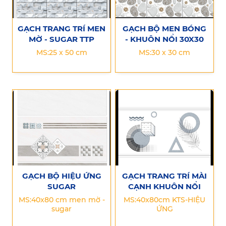
GẠCH TRANG TRÍ MEN
GẠCH BỘ MEN BÓNG
MỜ - SUGAR TTP
- KHUÔN NỔI 30X30
MS:25 x 50 cm
MS:30 x 30 cm
GẠCH BỘ HIỆU ỨNG
GẠCH TRANG TRÍ MÀI
SUGAR
CẠNH KHUÔN NỔI
MS:40x80 cm men mờ -
MS:40x80cm KTS-HIỆU
sugar
ỨNG