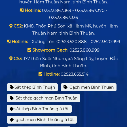
huyện Hàm Thuận Nam, tỉnh Bình Thuận.
Hotline:
02523.867.369 - 02523.867.370 -
02523.867.336
CS2:
KM8, Thôn Phú Sơn, xã Hàm Mỹ, huyện Hàm
Thuận Nam, tỉnh Bình Thuận.
Hotline:
- Xưởng Tôn: 02523.520.888 - 02523.520.999
Showroom Gạch:
02523.868.999
CS3:
177 thôn Suối Nhum, xã Sông Lũy, huyện Bắc
Bình, tỉnh Bình Thuận.
Hotline:
02523.655.514
Sắt thép Bình Thuận
Gạch men Bình Thuận
Sắt thép gạch men Bình Thuận
sắt thép Bình Thuận giá tốt
gạch men Bình Thuận giá tốt