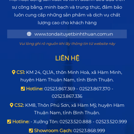
sự công bằng, minh bạch và trung thực, đảm bảo
luôn cung cấp những sản phẩm và dịch vụ chất
lượng cao cho khách hàng
www.tondaituyetbinhthuan.com.vn
Vui lòng ghi rõ nguồn khi lấy thông tin từ website này
LIÊN HỆ
CS1:
KM 24, QL1A, thôn Minh Hoà, xã Hàm Minh,
huyện Hàm Thuận Nam, tỉnh Bình Thuận.
Hotline:
02523.867.369 - 02523.867.370 -
02523.867.336
CS2:
KM8, Thôn Phú Sơn, xã Hàm Mỹ, huyện Hàm
Thuận Nam, tỉnh Bình Thuận.
Hotline:
- Xưởng Tôn: 02523.520.888 - 02523.520.999
Showroom Gạch:
02523.868.999