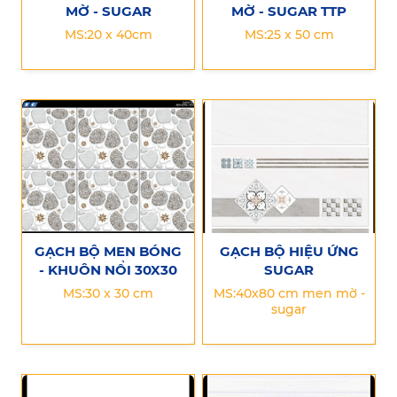
MỜ - SUGAR
MỜ - SUGAR TTP
MS:20 x 40cm
MS:25 x 50 cm
GẠCH BỘ MEN BÓNG
GẠCH BỘ HIỆU ỨNG
- KHUÔN NỔI 30X30
SUGAR
MS:30 x 30 cm
MS:40x80 cm men mờ -
sugar