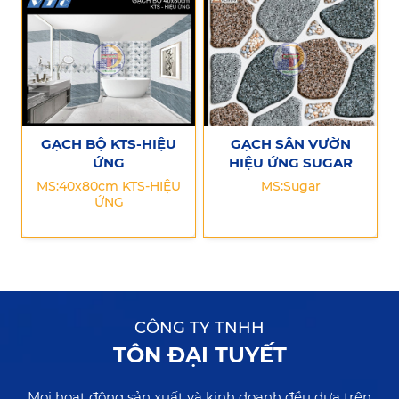
GẠCH BỘ KTS-HIỆU
GẠCH SÂN VƯỜN
ỨNG
HIỆU ỨNG SUGAR
MS:40x80cm KTS-HIỆU
MS:Sugar
ỨNG
CÔNG TY TNHH
TÔN ĐẠI TUYẾT
Mọi hoạt động sản xuất và kinh doanh đều dựa trên