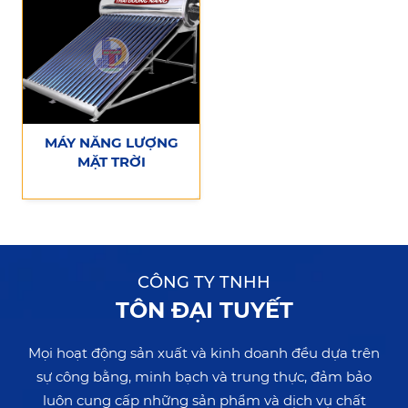
MÁY NĂNG LƯỢNG
MẶT TRỜI
CÔNG TY TNHH
TÔN ĐẠI TUYẾT
Mọi hoạt động sản xuất và kinh doanh đều dựa trên
sự công bằng, minh bạch và trung thực, đảm bảo
luôn cung cấp những sản phẩm và dịch vụ chất