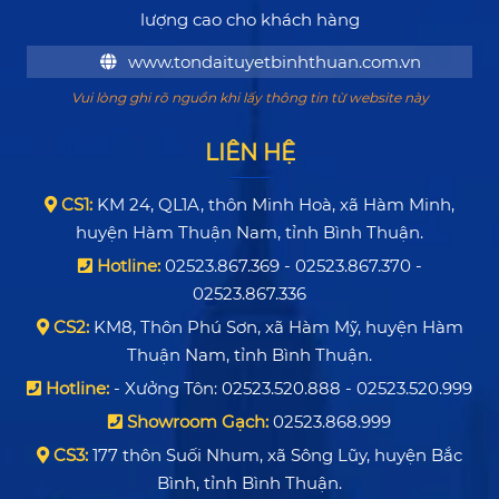
lượng cao cho khách hàng
www.tondaituyetbinhthuan.com.vn
Vui lòng ghi rõ nguồn khi lấy thông tin từ website này
LIÊN HỆ
CS1:
KM 24, QL1A, thôn Minh Hoà, xã Hàm Minh,
huyện Hàm Thuận Nam, tỉnh Bình Thuận.
Hotline:
02523.867.369 - 02523.867.370 -
02523.867.336
CS2:
KM8, Thôn Phú Sơn, xã Hàm Mỹ, huyện Hàm
Thuận Nam, tỉnh Bình Thuận.
Hotline:
- Xưởng Tôn: 02523.520.888 - 02523.520.999
Showroom Gạch:
02523.868.999
CS3:
177 thôn Suối Nhum, xã Sông Lũy, huyện Bắc
Bình, tỉnh Bình Thuận.