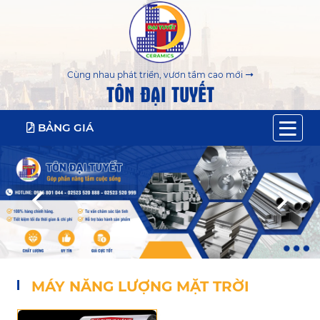
Cùng nhau phát triển, vươn tầm cao mới
TÔN ĐẠI TUYẾT
BẢNG GIÁ
MÁY NĂNG LƯỢNG MẶT TRỜI