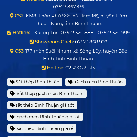
02523.867.336
CS2:
KM8, Thôn Phú Sơn, xã Hàm Mỹ, huyện Hàm
Thuận Nam, tỉnh Bình Thuận.
Hotline:
- Xưởng Tôn: 02523.520.888 - 02523.520.999
Showroom Gạch:
02523.868.999
CS3:
177 thôn Suối Nhum, xã Sông Lũy, huyện Bắc
Bình, tỉnh Bình Thuận.
Hotline:
02523.655.514
Sắt thép Bình Thuận
Gạch men Bình Thuận
Sắt thép gạch men Bình Thuận
sắt thép Bình Thuận giá tốt
gạch men Bình Thuận giá tốt
sắt thép Bình Thuận giá rẻ