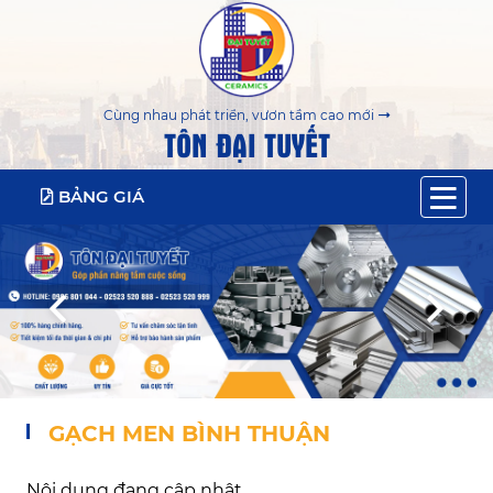
Cùng nhau phát triển, vươn tầm cao mới
TÔN ĐẠI TUYẾT
BẢNG GIÁ
GẠCH MEN BÌNH THUẬN
Nội dung đang cập nhật ...