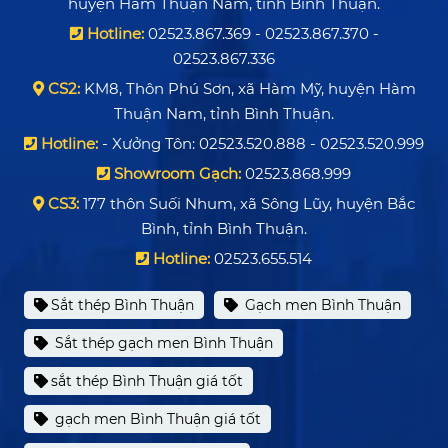
huyện Hàm Thuận Nam, tỉnh Bình Thuận.
Hotline:
02523.867.369 - 02523.867.370 -
02523.867.336
CS2:
KM8, Thôn Phú Sơn, xã Hàm Mỹ, huyện Hàm
Thuận Nam, tỉnh Bình Thuận.
Hotline:
- Xưởng Tôn: 02523.520.888 - 02523.520.999
Showroom Gạch:
02523.868.999
CS3:
177 thôn Suối Nhum, xã Sông Lũy, huyện Bắc
Bình, tỉnh Bình Thuận.
Hotline:
02523.655.514
Sắt thép Bình Thuận
Gạch men Bình Thuận
Sắt thép gạch men Bình Thuận
sắt thép Bình Thuận giá tốt
gạch men Bình Thuận giá tốt