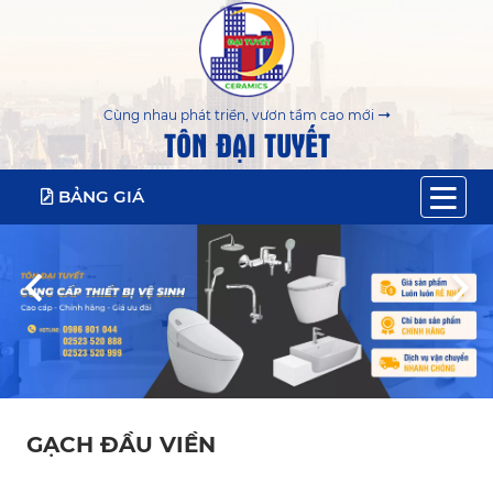
Cùng nhau phát triển, vươn tầm cao mới
TÔN ĐẠI TUYẾT
BẢNG GIÁ
GẠCH ĐẦU VIỀN