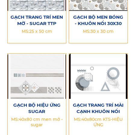
GẠCH TRANG TRÍ MEN
GẠCH BỘ MEN BÓNG
MỜ - SUGAR TTP
- KHUÔN NỔI 30X30
MS:25 x 50 cm
MS:30 x 30 cm
GẠCH BỘ HIỆU ỨNG
GẠCH TRANG TRÍ MÀI
SUGAR
CẠNH KHUÔN NỔI
MS:40x80 cm men mờ -
MS:40x80cm KTS-HIỆU
sugar
ỨNG