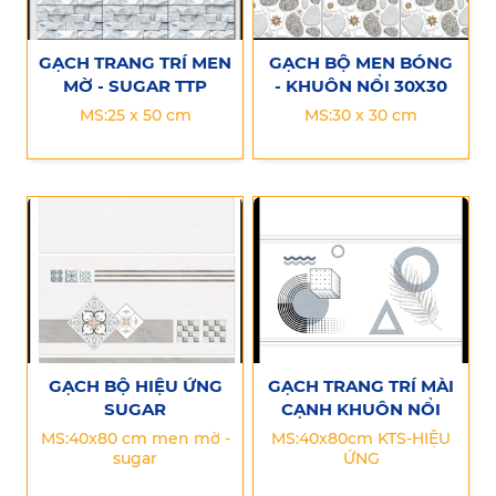
GẠCH TRANG TRÍ MEN
GẠCH BỘ MEN BÓNG
MỜ - SUGAR TTP
- KHUÔN NỔI 30X30
MS:25 x 50 cm
MS:30 x 30 cm
GẠCH BỘ HIỆU ỨNG
GẠCH TRANG TRÍ MÀI
SUGAR
CẠNH KHUÔN NỔI
MS:40x80 cm men mờ -
MS:40x80cm KTS-HIỆU
sugar
ỨNG