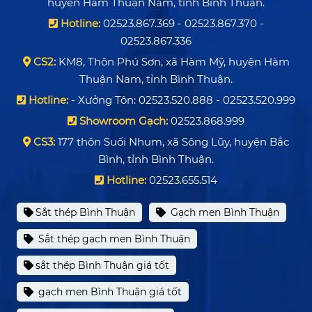
huyện Hàm Thuận Nam, tỉnh Bình Thuận.
Hotline:
02523.867.369 - 02523.867.370 -
02523.867.336
CS2:
KM8, Thôn Phú Sơn, xã Hàm Mỹ, huyện Hàm
Thuận Nam, tỉnh Bình Thuận.
Hotline:
- Xưởng Tôn: 02523.520.888 - 02523.520.999
Showroom Gạch:
02523.868.999
CS3:
177 thôn Suối Nhum, xã Sông Lũy, huyện Bắc
Bình, tỉnh Bình Thuận.
Hotline:
02523.655.514
Sắt thép Bình Thuận
Gạch men Bình Thuận
Sắt thép gạch men Bình Thuận
sắt thép Bình Thuận giá tốt
gạch men Bình Thuận giá tốt