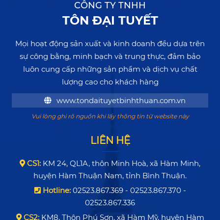
CÔNG TY TNHH
TÔN ĐẠI TUYẾT
Mọi hoạt động sản xuất và kinh doanh đều dựa trên
sự công bằng, minh bạch và trung thực, đảm bảo
luôn cung cấp những sản phẩm và dịch vụ chất
lượng cao cho khách hàng
www.tondaituyetbinhthuan.com.vn
Vui lòng ghi rõ nguồn khi lấy thông tin từ website này
LIÊN HỆ
CS1:
KM 24, QL1A, thôn Minh Hoà, xã Hàm Minh,
huyện Hàm Thuận Nam, tỉnh Bình Thuận.
Hotline:
02523.867.369 - 02523.867.370 -
02523.867.336
CS2:
KM8, Thôn Phú Sơn, xã Hàm Mỹ, huyện Hàm