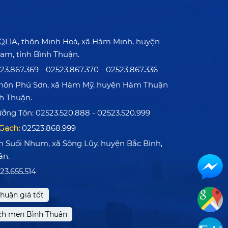
L1A, thôn Minh Hoà, xã Hàm Minh, huyện
am, tỉnh Bình Thuận.
3.867.369 - 02523.867.370 - 02523.867.336
ôn Phú Sơn, xã Hàm Mỹ, huyện Hàm Thuận
 Thuận.
ởng Tôn: 02523.520.888 - 02523.520.999
Gạch:
02523.868.999
n Suối Nhum, xã Sông Lũy, huyện Bắc Bình,
ận.
23.655.514
Thuận giá tốt
h men Bình Thuận