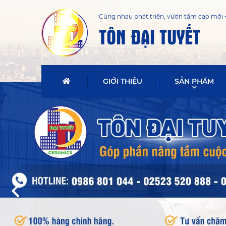
Cùng nhau phát triển, vươn tầm cao mới
TÔN ĐẠI TUYẾT
GIỚI THIỆU
SẢN PHẨM