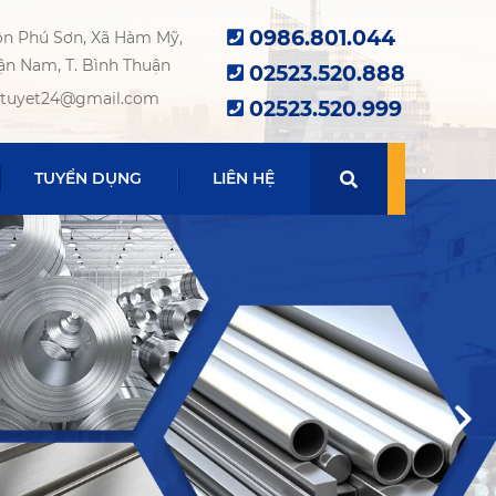
0986.801.044
ôn Phú Sơn, Xã Hàm Mỹ,
n Nam, T. Bình Thuận
02523.520.888
aituyet24@gmail.com
02523.520.999
TUYỂN DỤNG
LIÊN HỆ
BẢNG GIÁ