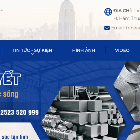
ĐỊA CHỈ:
Th
H. Hàm Thuậ
Email: tond
TIN TỨC - SỰ KIỆN
HÌNH ẢNH
VIDEO
Sắt thép gạch men Bình Thuận
BỘT TRÉT TRONG & BỘT TRÉT NGOÀI