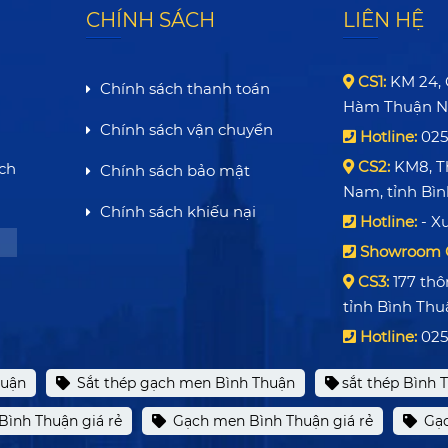
CHÍNH SÁCH
LIÊN HỆ
CS1:
KM 24, Q
Chính sách thanh toán
Hàm Thuận N
Chính sách vận chuyển
Hotline:
0252
CS2:
KM8, Th
ch
Chính sách bảo mật
Nam, tỉnh Bình
Chính sách khiếu nại
Hotline:
- Xư
Showroom 
CS3:
177 thô
tỉnh Bình Thu
Hotline:
025
huận
Sắt thép gạch men Bình Thuận
sắt thép Bình 
Bình Thuận giá rẻ
Gạch men Bình Thuận giá rẻ
Gạc