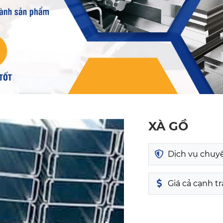
XÀ GỒ
Dịch vụ chuy
Giá cả cạnh t