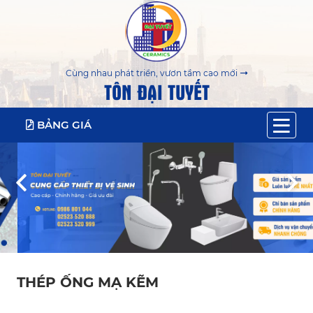
Cùng nhau phát triển, vươn tầm cao mới
TÔN ĐẠI TUYẾT
BẢNG GIÁ
THÉP ỐNG MẠ KẼM