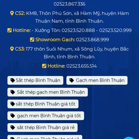
02523.867.336
CS2:
KM8, Thôn Phú Sơn, xã Hàm Mỹ, huyện Hàm
Thuận Nam, tỉnh Bình Thuận.
Hotline:
- Xưởng Tôn: 02523.520.888 - 02523.520.999
Showroom Gạch:
02523.868.999
CS3:
177 thôn Suối Nhum, xã Sông Lũy, huyện Bắc
Bình, tỉnh Bình Thuận.
Hotline:
02523.655.514
Sắt thép Bình Thuận
Gạch men Bình Thuận
Sắt thép gạch men Bình Thuận
sắt thép Bình Thuận giá tốt
gạch men Bình Thuận giá tốt
sắt thép Bình Thuận giá rẻ