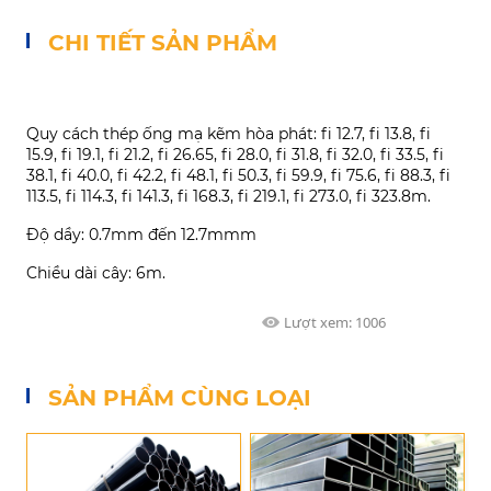
CHI TIẾT SẢN PHẨM
Quy cách thép ống mạ kẽm hòa phát: fi 12.7, fi 13.8, fi
15.9, fi 19.1, fi 21.2, fi 26.65, fi 28.0, fi 31.8, fi 32.0, fi 33.5, fi
38.1, fi 40.0, fi 42.2, fi 48.1, fi 50.3, fi 59.9, fi 75.6, fi 88.3, fi
113.5, fi 114.3, fi 141.3, fi 168.3, fi 219.1, fi 273.0, fi 323.8m.
Độ dầy: 0.7mm đến 12.7mmm
Chiều dài cây: 6m.
Lượt xem:
1006
SẢN PHẨM CÙNG LOẠI