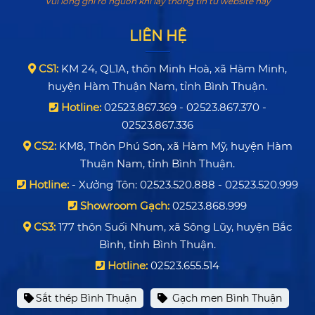
Vui lòng ghi rõ nguồn khi lấy thông tin từ website này
LIÊN HỆ
CS1:
KM 24, QL1A, thôn Minh Hoà, xã Hàm Minh,
huyện Hàm Thuận Nam, tỉnh Bình Thuận.
Hotline:
02523.867.369 - 02523.867.370 -
02523.867.336
CS2:
KM8, Thôn Phú Sơn, xã Hàm Mỹ, huyện Hàm
Thuận Nam, tỉnh Bình Thuận.
Hotline:
- Xưởng Tôn: 02523.520.888 - 02523.520.999
Showroom Gạch:
02523.868.999
CS3:
177 thôn Suối Nhum, xã Sông Lũy, huyện Bắc
Bình, tỉnh Bình Thuận.
Hotline:
02523.655.514
Sắt thép Bình Thuận
Gạch men Bình Thuận