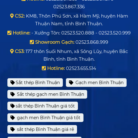
02523.867.336
CS2:
KM8, Thôn Phú Sơn, xã Hàm Mỹ, huyện Hàm
Thuận Nam, tỉnh Bình Thuận.
Hotline:
- Xưởng Tôn: 02523.520.888 - 02523.520.999
Showroom Gạch:
02523.868.999
CS3:
177 thôn Suối Nhum, xã Sông Lũy, huyện Bắc
Bình, tỉnh Bình Thuận.
Hotline:
02523.655.514
Sắt thép Bình Thuận
Gạch men Bình Thuận
Sắt thép gạch men Bình Thuận
sắt thép Bình Thuận giá tốt
gạch men Bình Thuận giá tốt
sắt thép Bình Thuận giá rẻ